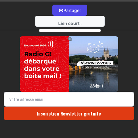
⋈
Partager
Lien court :
https://radio-g.fr?13774
⧉
Inscription Newsletter gratuite