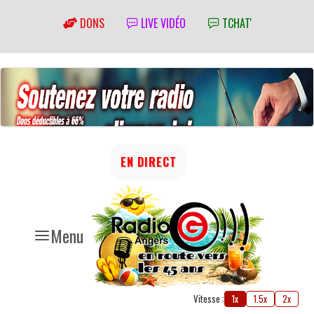
DONS
LIVE VIDÉO
TCHAT'
EN DIRECT
Menu
Vitesse :
1x
1.5x
2x