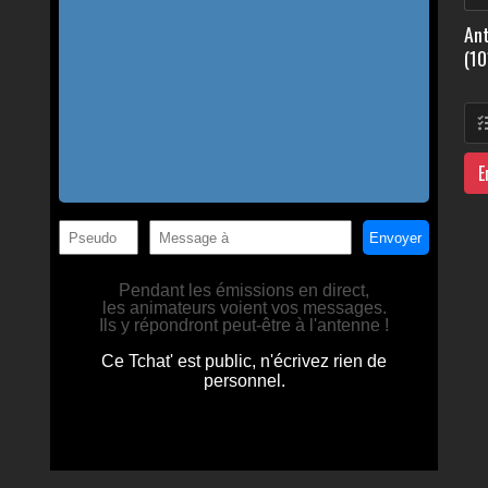
Ant
(10
E