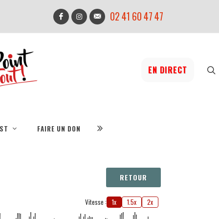
02 41 60 47 47
EN DIRECT
IST
FAIRE UN DON
RETOUR
Vitesse :
1x
1.5x
2x