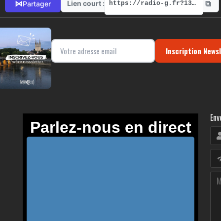
⧉
⋈
Lien court :
Partager
https://radio-g.fr?13650
Inscription News
Env