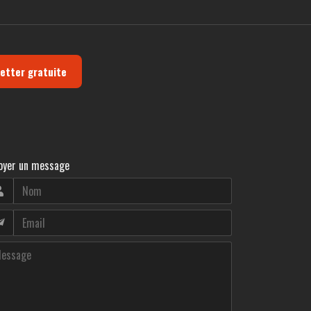
letter gratuite
oyer un message