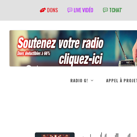
DONS
LIVE VIDÉO
TCHAT'
RADIO G!
APPEL À PROJE