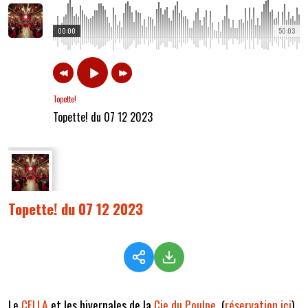
00:00
50:03
Topette!
Topette! du 07 12 2023
Topette! du 07 12 2023
Le
CELLA
et les hivernales de la
Cie du Poulpe
(
réservation ici
)