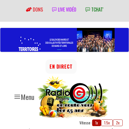
DONS
LIVE VIDÉO
TCHAT'
EN DIRECT
Menu
Vitesse :
1x
1.5x
2x