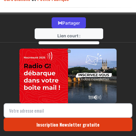
⋈
Partager
Lien court :
https://radio-g.fr?13369
⧉
Inscription Newsletter gratuite