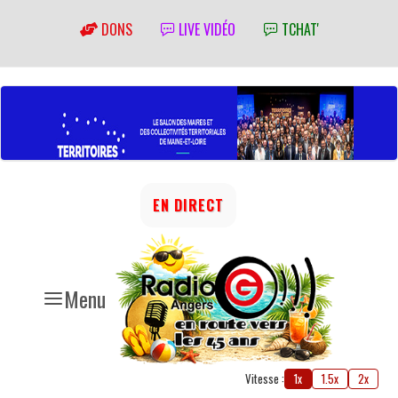
DONS
LIVE VIDÉO
TCHAT'
EN DIRECT
Menu
Vitesse :
1x
1.5x
2x