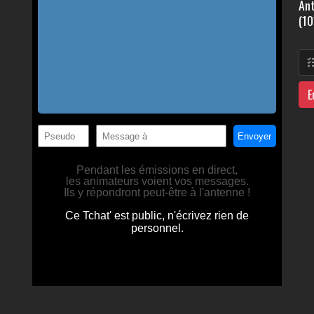
Ant
(10
E