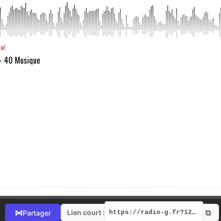
aal
 - 40 Musique
⧉
⋈
Lien court :
Partager
https://radio-g.fr?12257