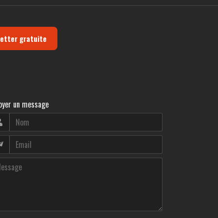
letter gratuite
oyer un message