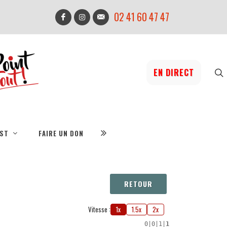
02 41 60 47 47
EN DIRECT
IST
FAIRE UN DON
RETOUR
Vitesse :
1x
1.5x
2x
0
|
0
|
1
|
1