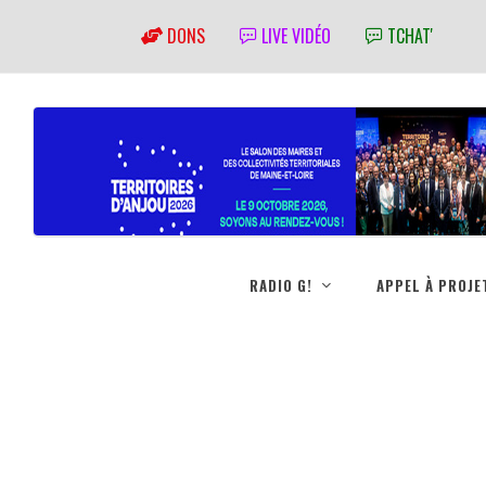
DONS
LIVE VIDÉO
TCHAT'
RADIO G!
APPEL À PROJE