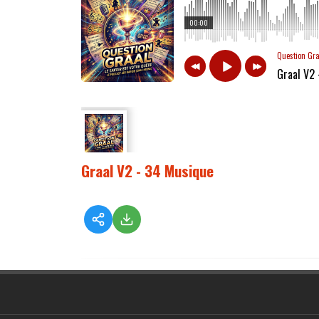
00:00
Question Gr
Graal V2
Graal V2 - 34 Musique