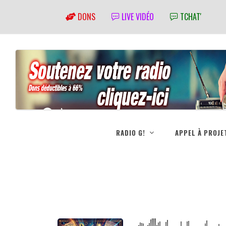
DONS
LIVE VIDÉO
TCHAT'
RADIO G!
APPEL À PROJE