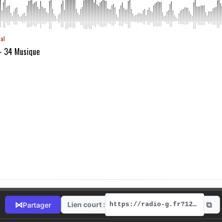
aal
 - 34 Musique
⧉
⋈
Lien court :
Partager
https://radio-g.fr?12251