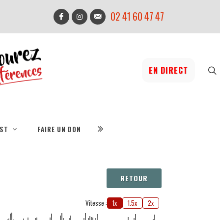
02 41 60 47 47
EN DIRECT
IST
FAIRE UN DON
RETOUR
Vitesse :
1x
1.5x
2x