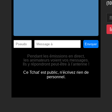
(10
E