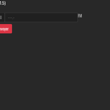
1.5)
FM
nvoyer