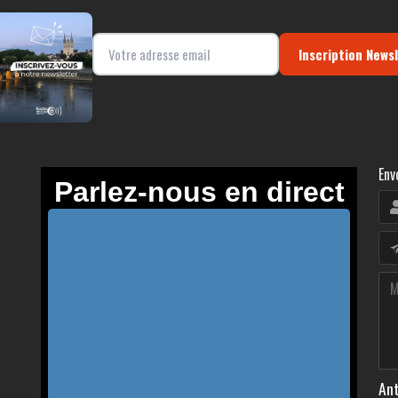
Inscription News
Env
Ant