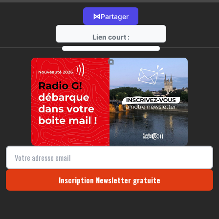
⋈
Partager
Lien court :
https://radio-g.fr?12246
⧉
Inscription Newsletter gratuite