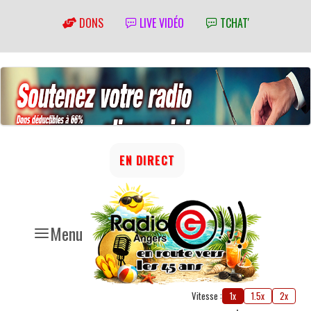
DONS
LIVE VIDÉO
TCHAT'
EN DIRECT
Menu
Vitesse :
1x
1.5x
2x