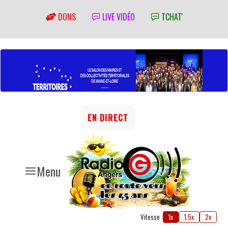
DONS
LIVE VIDÉO
TCHAT'
EN DIRECT
Menu
Vitesse :
1x
1.5x
2x