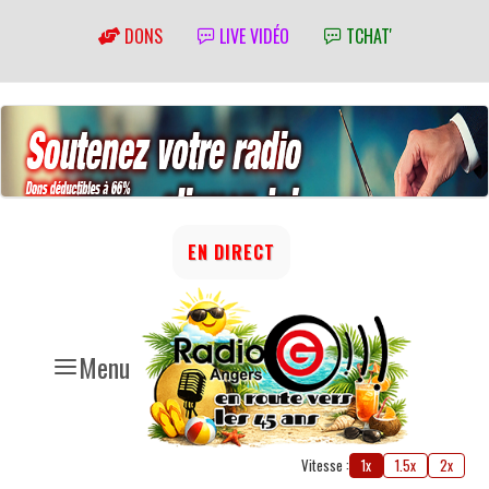
DONS
LIVE VIDÉO
TCHAT'
EN DIRECT
Menu
Vitesse :
1x
1.5x
2x