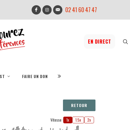
02 41 60 47 47
EN DIRECT
IST
FAIRE UN DON
RETOUR
Vitesse :
1x
1.5x
2x