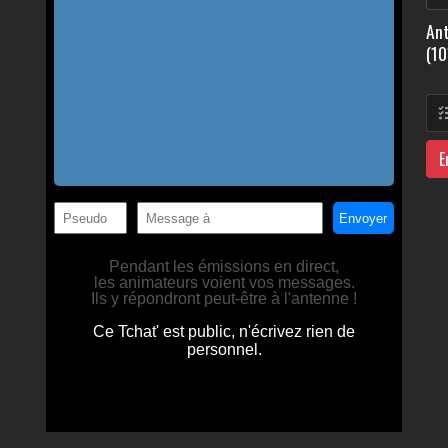
Ant
(10
E