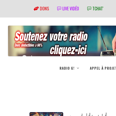
DONS
LIVE VIDÉO
TCHAT'
RADIO G!
APPEL À PROJE