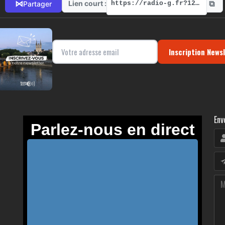
⧉
⋈
Lien court :
Partager
https://radio-g.fr?12096
Inscription News
Env