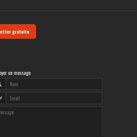
letter gratuite
oyer un message