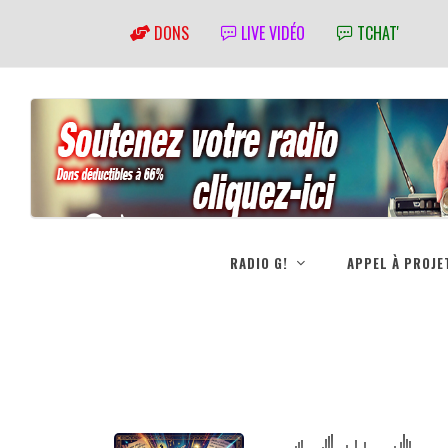
DONS
LIVE VIDÉO
TCHAT'
RADIO G!
APPEL À PROJE