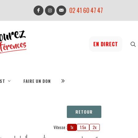
02 41 60 47 47
EN DIRECT
IST
FAIRE UN DON
RETOUR
Vitesse :
1x
1.5x
2x