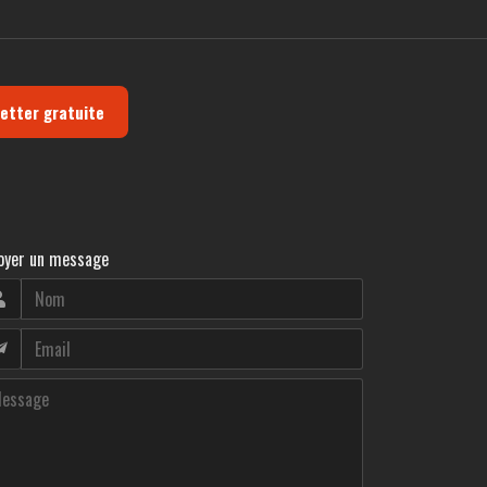
letter gratuite
oyer un message