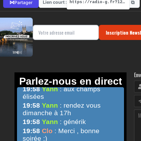
⧉
⋈
Lien court :
Partager
https://radio-g.fr?12095
Inscription News
Env