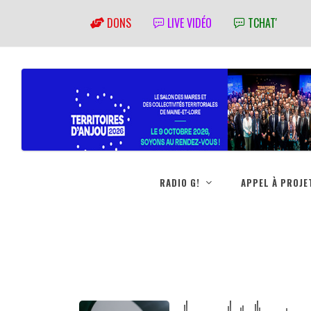
DONS
LIVE VIDÉO
TCHAT'
RADIO G!
APPEL À PROJE