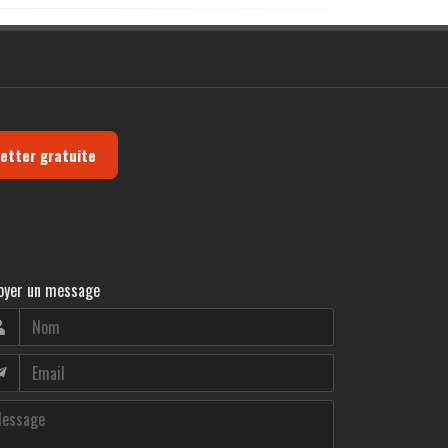
letter gratuite
oyer un message