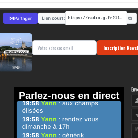
⧉
⋈
Lien court :
Partager
https://radio-g.fr?11463
Inscription News
Env