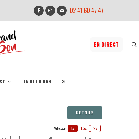
02 41 60 47 47
EN DIRECT
IST
FAIRE UN DON
RETOUR
Vitesse :
1x
1.5x
2x