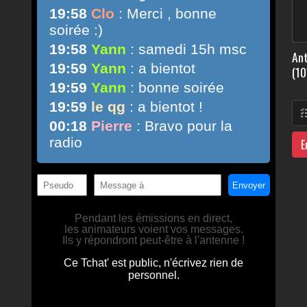
Ant
(10
E