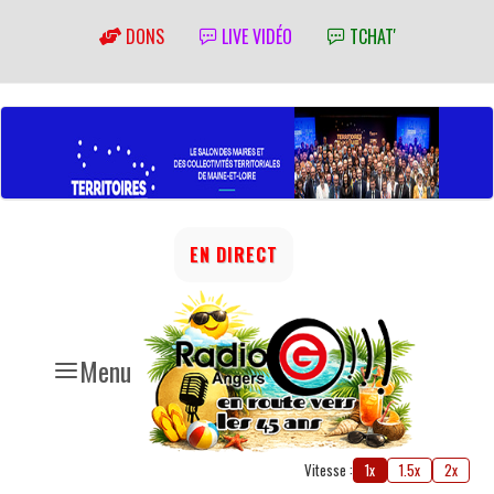
DONS
LIVE VIDÉO
TCHAT'
EN DIRECT
Menu
Vitesse :
1x
1.5x
2x