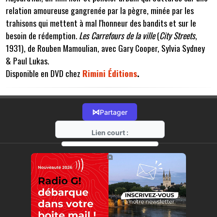
relation amoureuse gangrenée par la pègre, minée par les
trahisons qui mettent à mal l'honneur des bandits et sur le
besoin de rédemption.
Les Carrefours de la ville
(
City Streets
,
1931), de Rouben Mamoulian, avec Gary Cooper, Sylvia Sydney
& Paul Lukas.
Disponible en DVD chez
Rimini Éditions
.
⋈
Partager
Lien court :
https://radio-g.fr?11390
⧉