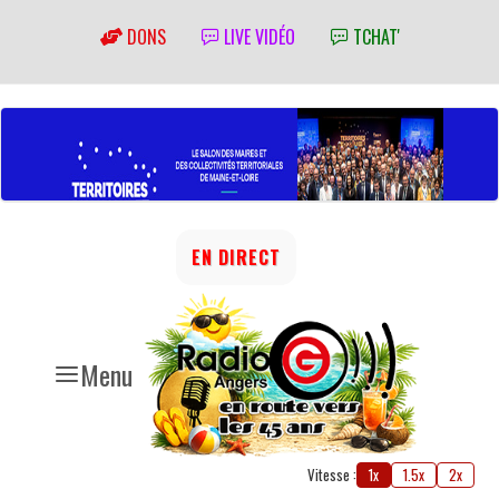
DONS
LIVE VIDÉO
TCHAT'
EN DIRECT
Menu
Vitesse :
1x
1.5x
2x