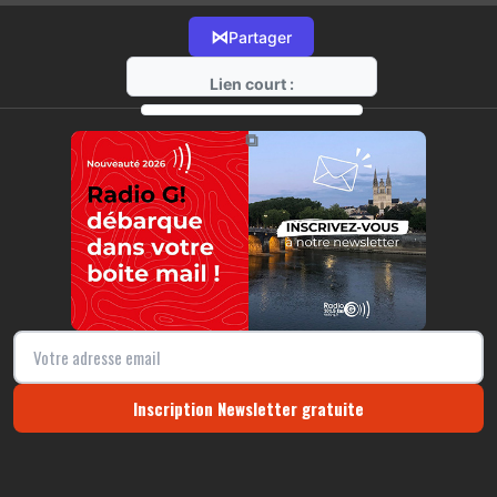
⋈
Partager
Lien court :
https://radio-g.fr?11243
⧉
Inscription Newsletter gratuite