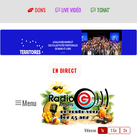
DONS
LIVE VIDÉO
TCHAT'
EN DIRECT
Menu
Vitesse :
1x
1.5x
2x