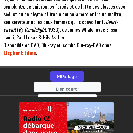
semblants, de quiproquos forcés et de lutte des classes avec
séduction en abyme et ironie douce-amère entre un maître,
son serviteur et les deux femmes qu'ils convoitent.
Court-
circuit
(
By Candlelight
, 1933), de James Whale, avec Elissa
Landi, Paul Lukas & Nils Asther.
Disponible en DVD, Blu-ray ou combo Blu-ray-DVD chez
Elephant Films
.
⋈
Partager
Lien court :
https://radio-g.fr?10771
⧉