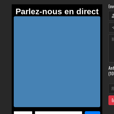
Env
Ant
(10
E