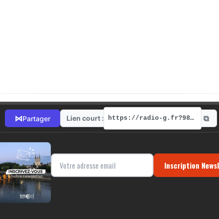
⧉
⋈
Lien court :
Partager
https://radio-g.fr?9885
Inscription News