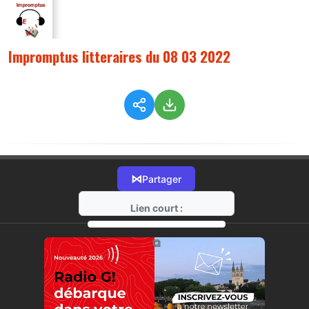
Impromptus litteraires du 08 03 2022
⋈
Partager
Lien court :
https://radio-g.fr?7842
⧉