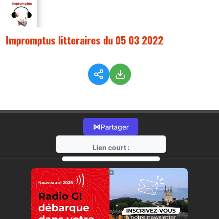
Impromptus litteraires du 05 03 2022
⋈
Partager
Lien court :
https://radio-g.fr?7789
⧉