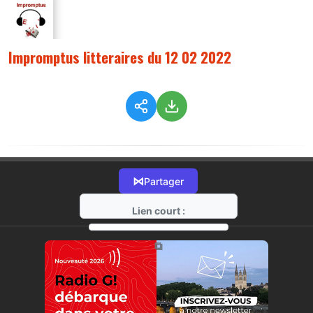
Impromptus litteraires du 12 02 2022
⋈
Partager
Lien court :
https://radio-g.fr?7624
⧉