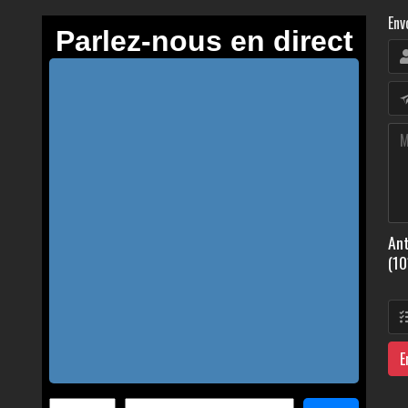
Env
Ant
(10
E