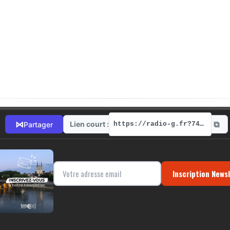
⧉
⋈
Lien court :
Partager
https://radio-g.fr?7423
Inscription News