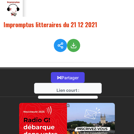
Impromptus litteraires du 21 12 2021
⋈
Partager
Lien court :
https://radio-g.fr?7193
⧉