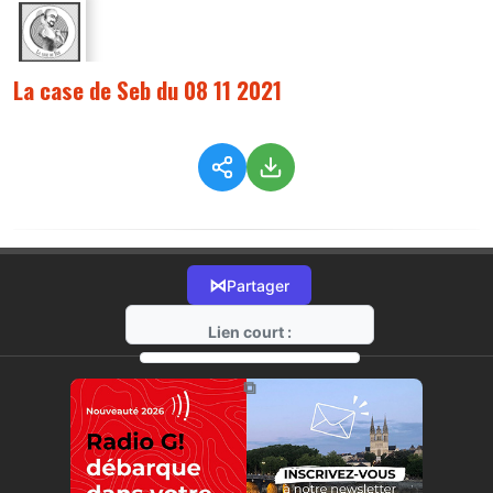
La case de Seb du 08 11 2021
⋈
Partager
Lien court :
https://radio-g.fr?6554
⧉