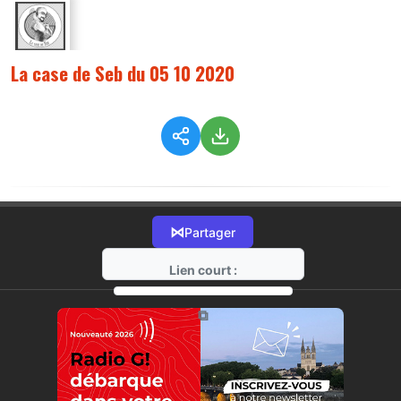
La case de Seb du 05 10 2020
⋈
Partager
Lien court :
https://radio-g.fr?5820
⧉