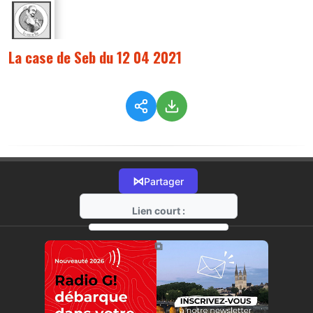
La case de Seb du 12 04 2021
⋈
Partager
Lien court :
https://radio-g.fr?4293
⧉