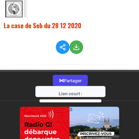
La case de Seb du 28 12 2020
⋈
Partager
Lien court :
https://radio-g.fr?3417
⧉