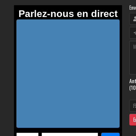
Env
Ant
(10
E