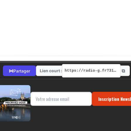
⧉
⋈
Lien court :
Partager
https://radio-g.fr?3134
Inscription News