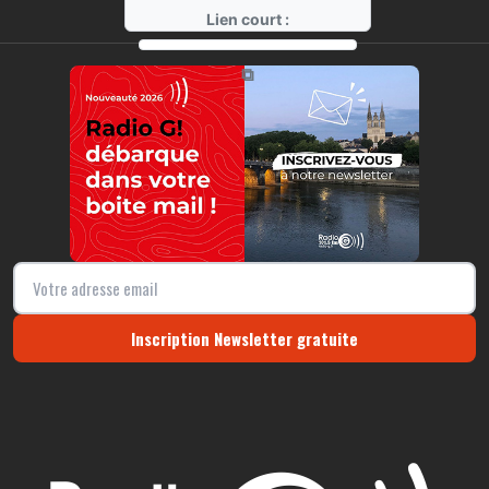
Lien court :
https://radio-g.fr?r331
⧉
Inscription Newsletter gratuite