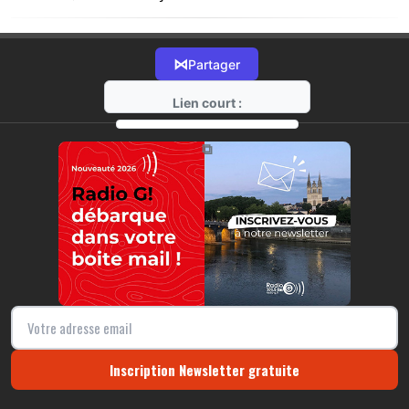
⋈
Partager
Lien court :
https://radio-g.fr?5176
⧉
Inscription Newsletter gratuite