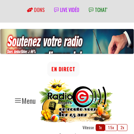
DONS
LIVE VIDÉO
TCHAT'
EN DIRECT
Menu
Vitesse :
1x
1.5x
2x