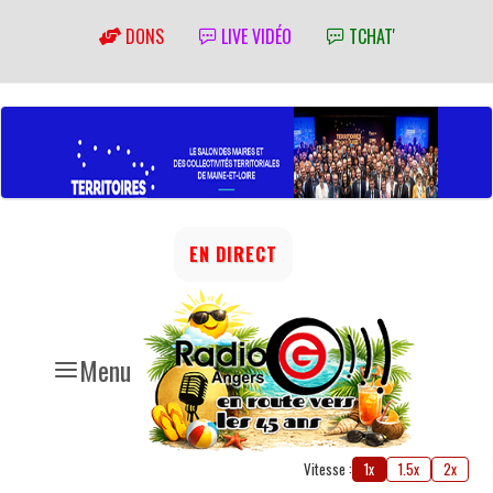
DONS
LIVE VIDÉO
TCHAT'
EN DIRECT
Menu
Vitesse :
1x
1.5x
2x