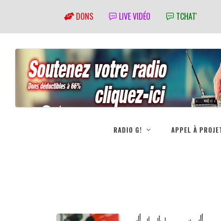
DONS
LIVE VIDÉO
TCHAT'
RADIO G!
APPEL À PROJE