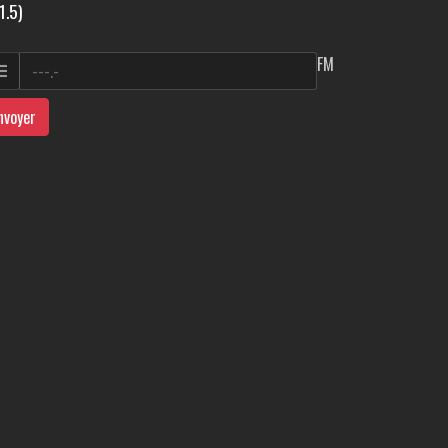
1.5)
FM
nvoyer