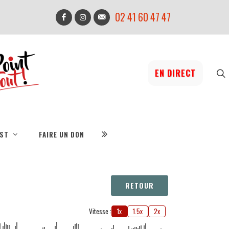
02 41 60 47 47
EN DIRECT
IST
FAIRE UN DON
RETOUR
Vitesse :
1x
1.5x
2x