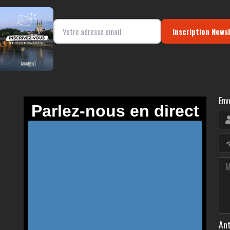
Inscription News
Env
Ant