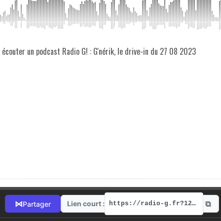
z écouter un podcast Radio G! : G'nérik, le drive-in du 27 08 2023
⧉
⋈
Lien court :
Partager
https://radio-g.fr?12285