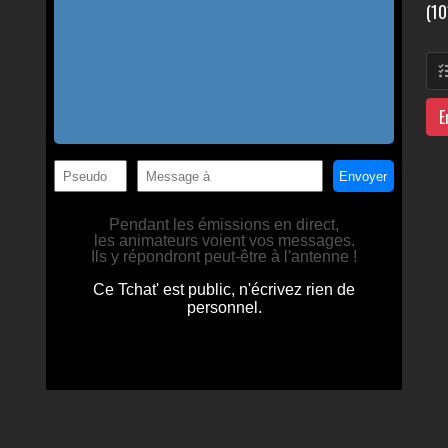
(10
E