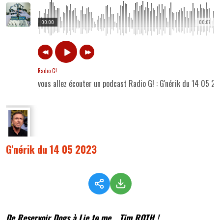
00:00
00:07
Radio G!
vous allez écouter un podcast Radio G! : G'nérik du 14 05 2
G'nérik du 14 05 2023
De Reservoir Dogs à Lie to me... Tim ROTH !