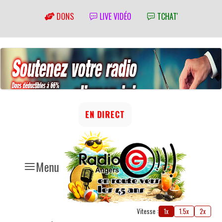
DONS
LIVE VIDÉO
TCHAT'
EN DIRECT
Menu
Vitesse :
1x
1.5x
2x