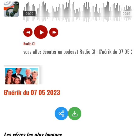
00:00
00:05
Radio G!
vous allez écouter un podcast Radio G! : G'nérik du 07 05 2
G'nérik du 07 05 2023
Les séries les plus longues...