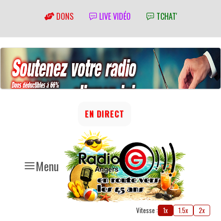
DONS
LIVE VIDÉO
TCHAT'
EN DIRECT
Menu
Vitesse :
1x
1.5x
2x