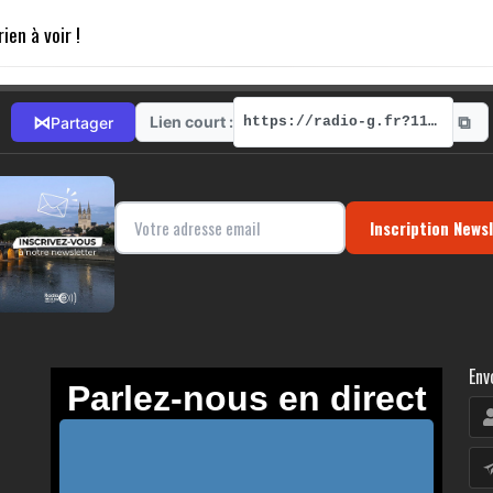
ien à voir !
⧉
⋈
Lien court :
Partager
https://radio-g.fr?11324
Inscription News
Env