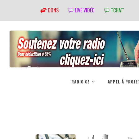
DONS
LIVE VIDÉO
TCHAT'
RADIO G!
APPEL À PROJE