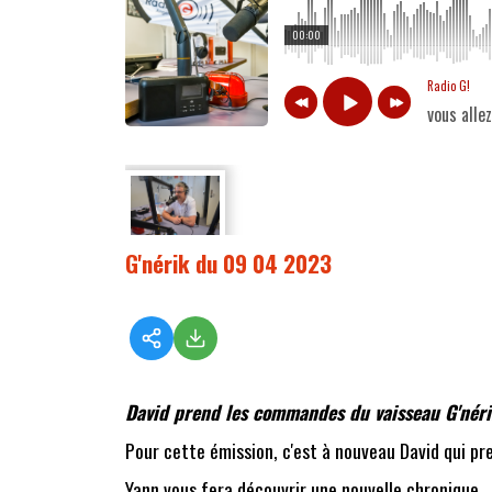
00:00
Radio G!
vous alle
G'nérik du 09 04 2023
David prend les commandes du vaisseau G'nérik
Pour cette émission, c'est à nouveau David qui p
Yann vous fera découvrir une nouvelle chronique...