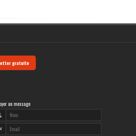
letter gratuite
oyer un message