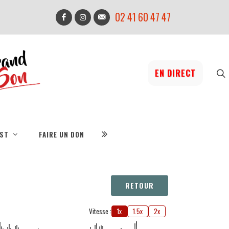
02 41 60 47 47
EN DIRECT
IST
FAIRE UN DON
RETOUR
Vitesse :
1x
1.5x
2x