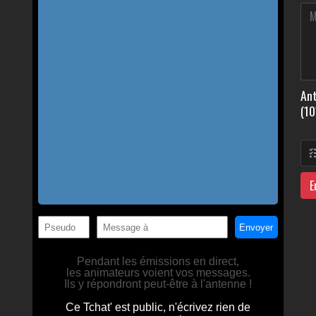
Ant
(10
E