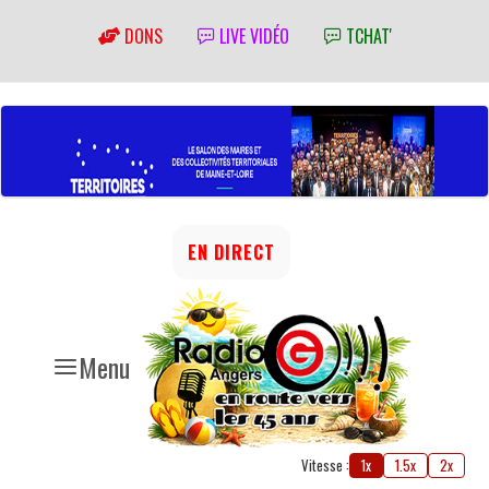
DONS
LIVE VIDÉO
TCHAT'
EN DIRECT
Menu
Vitesse :
1x
1.5x
2x