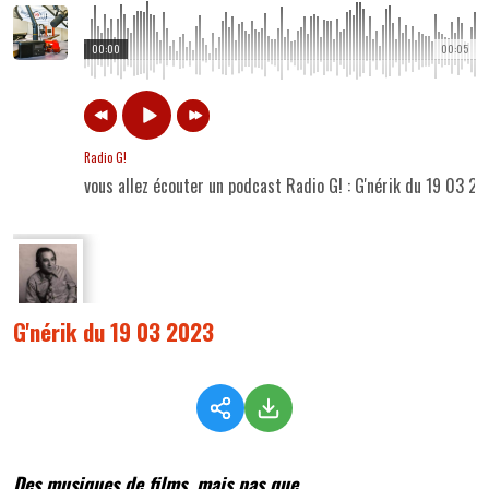
00:00
00:05
Radio G!
vous allez écouter un podcast Radio G! : G'nérik du 19 03 2
G'nérik du 19 03 2023
Des musiques de films, mais pas que...