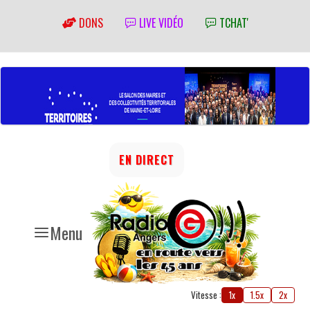
DONS
LIVE VIDÉO
TCHAT'
EN DIRECT
Menu
Vitesse :
1x
1.5x
2x