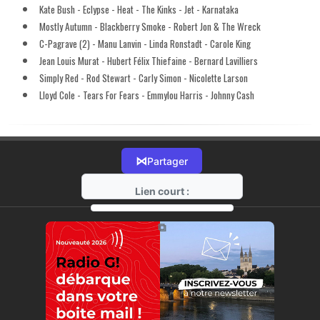
Kate Bush - Eclypse - Heat - The Kinks - Jet - Karnataka
Mostly Autumn - Blackberry Smoke - Robert Jon & The Wreck
C-Pagrave (2) - Manu Lanvin - Linda Ronstadt - Carole King
Jean Louis Murat - Hubert Félix Thiefaine - Bernard Lavilliers
Simply Red - Rod Stewart - Carly Simon - Nicolette Larson
Lloyd Cole - Tears For Fears - Emmylou Harris - Johnny Cash
⋈
Partager
Lien court :
https://radio-g.fr?11766
⧉