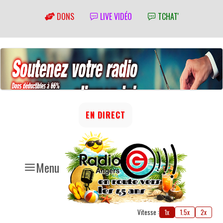
DONS
LIVE VIDÉO
TCHAT'
EN DIRECT
Menu
Vitesse :
1x
1.5x
2x