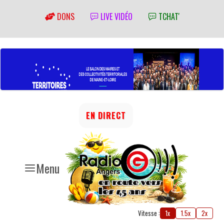
DONS
LIVE VIDÉO
TCHAT'
EN DIRECT
Menu
Vitesse :
1x
1.5x
2x