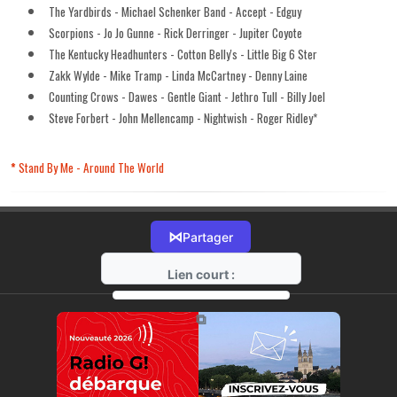
The Yardbirds - Michael Schenker Band - Accept - Edguy
Scorpions - Jo Jo Gunne - Rick Derringer - Jupiter Coyote
The Kentucky Headhunters - Cotton Belly's - Little Big 6 Ster
Zakk Wylde - Mike Tramp - Linda McCartney - Denny Laine
Counting Crows - Dawes - Gentle Giant - Jethro Tull - Billy Joel
Steve Forbert - John Mellencamp - Nightwish - Roger Ridley*
*
Stand By Me - Around The
World
⋈
Partager
Lien court :
https://radio-g.fr?11399
⧉