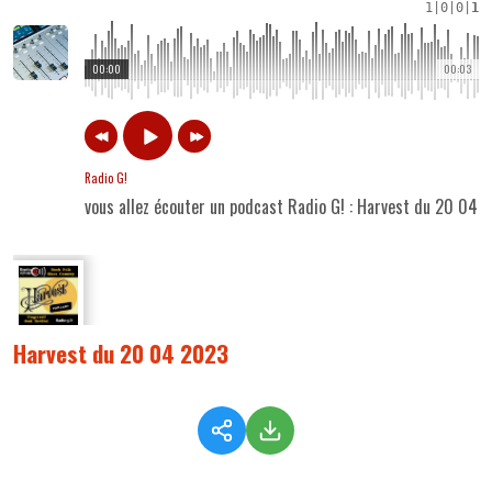
1
|
0
|
0
|
1
00:00
00:03
Radio G!
vous allez écouter un podcast Radio G! : Harvest du 20 04 
Harvest du 20 04 2023