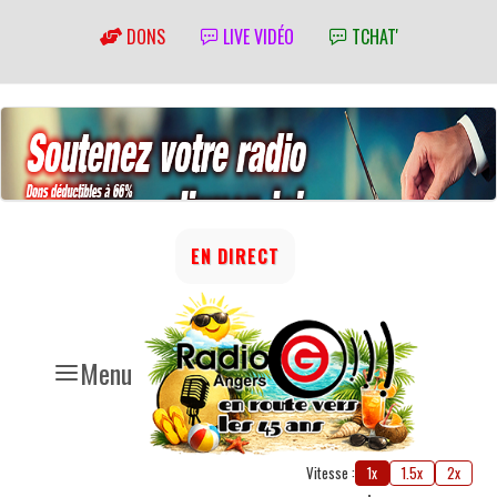
DONS
LIVE VIDÉO
TCHAT'
EN DIRECT
Menu
Vitesse :
1x
1.5x
2x