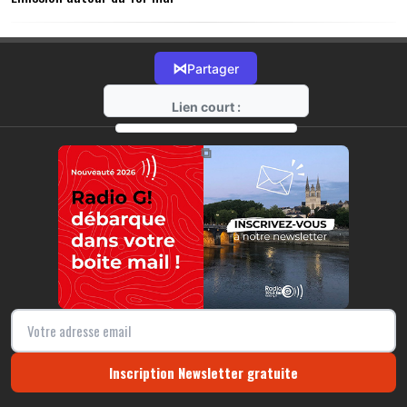
⋈
Partager
Lien court :
https://radio-g.fr?11430
⧉
Inscription Newsletter gratuite