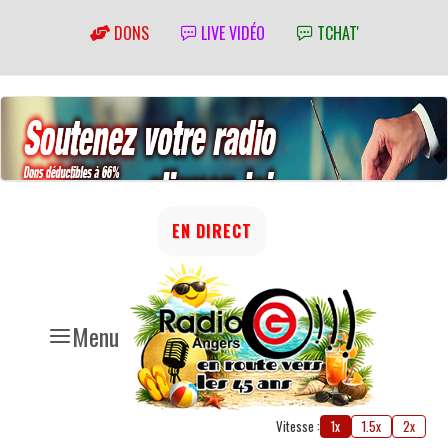
DONS
LIVE VIDÉO
TCHAT'
EN DIRECT
Menu
Vitesse :
1x
1.5x
2x