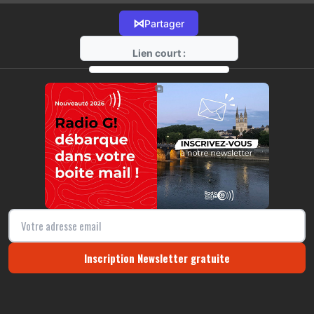
⋈
Partager
Lien court :
https://radio-g.fr?10829
⧉
Inscription Newsletter gratuite