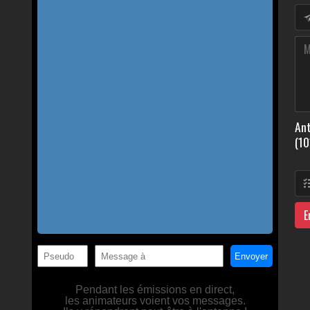
Ant
(10
E