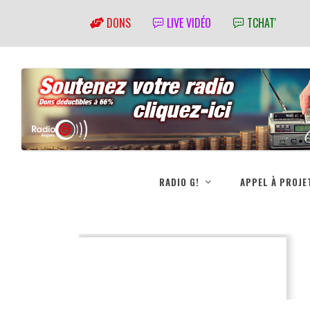
DONS
LIVE VIDÉO
TCHAT'
RADIO G!
APPEL À PROJE