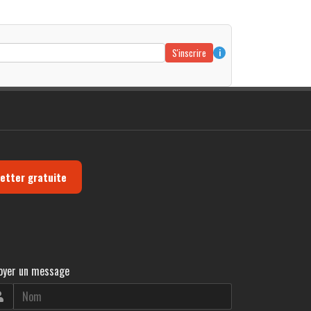
S'inscrire
i
letter gratuite
oyer un message