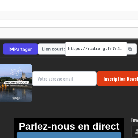
⧉
⋈
Lien court :
Partager
https://radio-g.fr?r433
Inscription News
Env