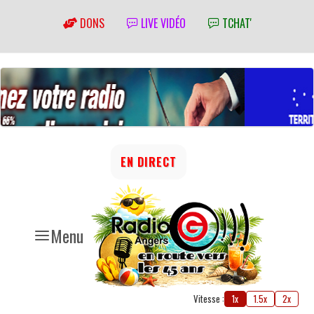
DONS
LIVE VIDÉO
TCHAT'
EN DIRECT
Menu
Vitesse :
1x
1.5x
2x