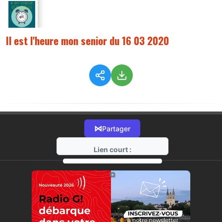
Il est l'heure mon senior du 16 03 2020
⋈
Partager
Lien court :
https://radio-g.fr?1644
⧉