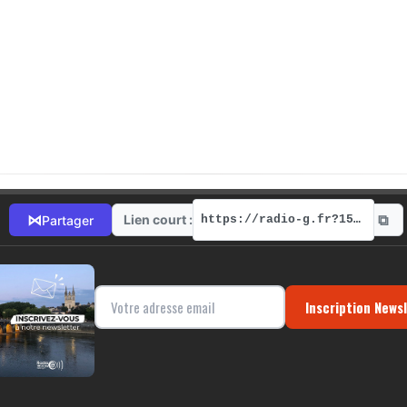
⧉
⋈
Lien court :
Partager
https://radio-g.fr?1509
Inscription News