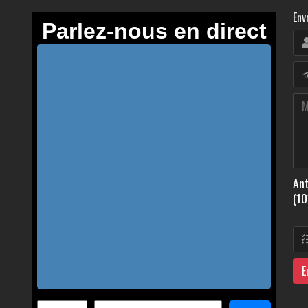
Env
Ant
(10
E