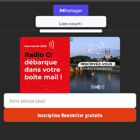
⋈
Partager
Lien court :
https://radio-g.fr?10986
⧉
Inscription Newsletter gratuite