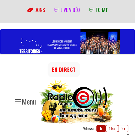
DONS
LIVE VIDÉO
TCHAT'
EN DIRECT
Menu
Vitesse :
1x
1.5x
2x