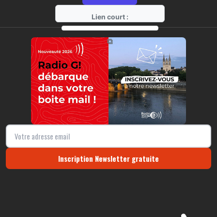
Lien court :
https://radio-g.fr?9431
⧉
Inscription Newsletter gratuite