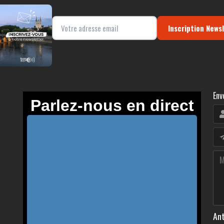
Inscription News
Env
Ant