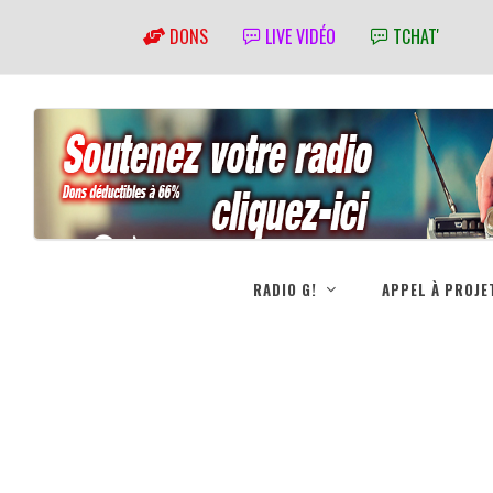
DONS
LIVE VIDÉO
TCHAT'
RADIO G!
APPEL À PROJE