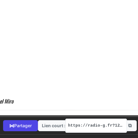
el Miro
⧉
⋈
Lien court :
Partager
https://radio-g.fr?12742