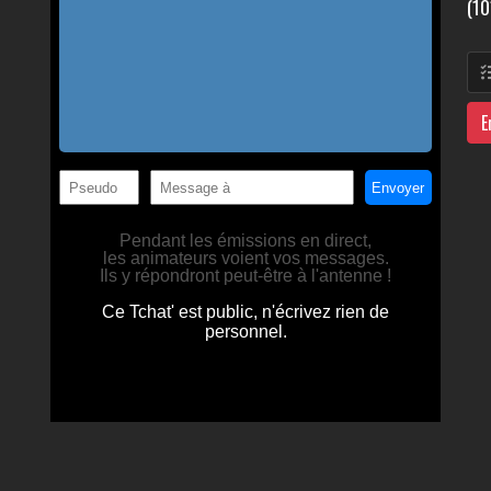
(10
E