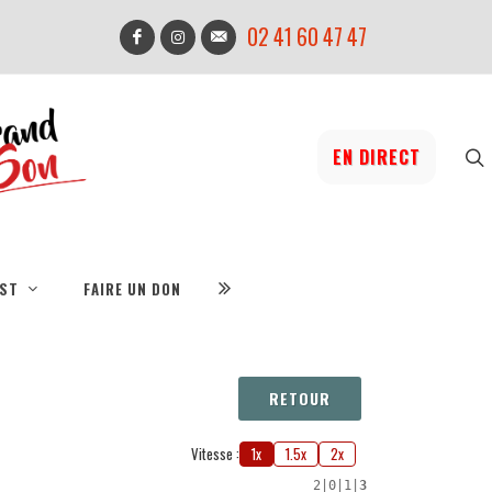
02 41 60 47 47
EN DIRECT
IST
FAIRE UN DON
RETOUR
Vitesse :
1x
1.5x
2x
2
|
0
|
1
|
3