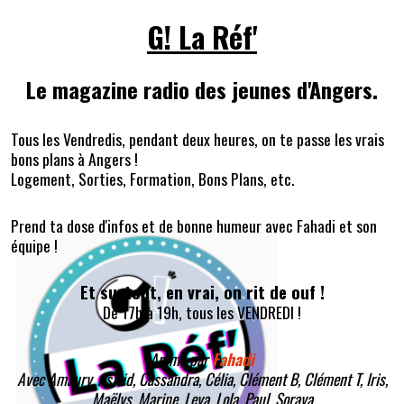
G! La Réf'
Le magazine radio des jeunes d'Angers.
Tous les Vendredis, pendant deux heures, on te passe les vrais
bons plans à Angers !
Logement, Sorties, Formation, Bons Plans, etc.
Prend ta dose d'infos et de bonne humeur avec Fahadi et son
équipe !
Et surtout, en vrai, on rit de ouf !
De 17h à 19h, tous les VENDREDI !
Animé par
Fahadi
Avec Amaury, Astrid, Cassandra, Célia, Clément B, Clément T, Iris,
Maëlys, Marine, Leya, Lola, Paul, Soraya