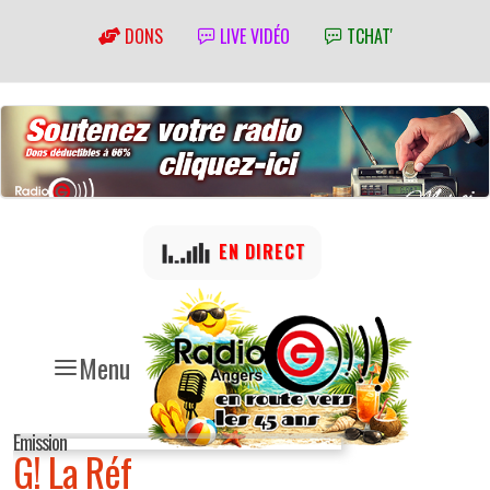
DONS
LIVE VIDÉO
TCHAT'
EN DIRECT
Menu
Emission
G! La Réf