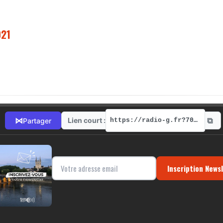
021
⧉
⋈
Lien court :
Partager
https://radio-g.fr?7098
Inscription News