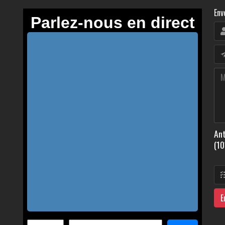
Env
Ant
(10
E