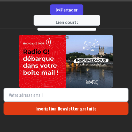
⋈
Partager
Lien court :
https://radio-g.fr?12394
⧉
Inscription Newsletter gratuite