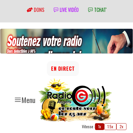
DONS
LIVE VIDÉO
TCHAT'
EN DIRECT
Menu
Vitesse :
1x
1.5x
2x